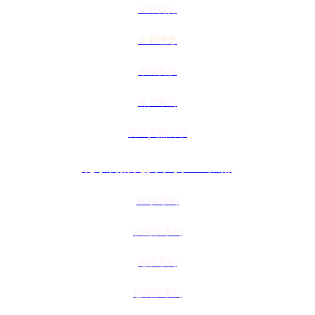
企业简介
企业理念
荣誉资质
客户来访
营业执照公示
花季传媒免费下载APP产品
PO膜系列
功能膜系列
地膜系列
包装膜系列