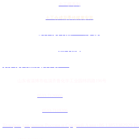
土工膜系列
土工合成花季传媒黄安装
技术花季传媒APP成人版
新闻动态
联系花季传媒免费下载APP
地址：
山东省淄博市临淄齐鲁化学工业园纬四路196号
农膜销售热线：
0
533-7126666
土工膜销售热线：
0533-7119206
Телефон для рынок России и Средней Азии+86 13853382929 В