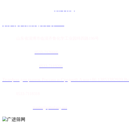
新闻动态
联系花季传媒免费下载APP
地址：
山东省淄博市临淄齐鲁化学工业园纬四路196号
农膜销售热线：
0
533-7126666
土工膜销售热线：
0533-7119206
Телефон для рынок России и Средней Азии+86 13853382929 В
传真：
0533-7118318
E-mail：
tianhe@qiliufang.net