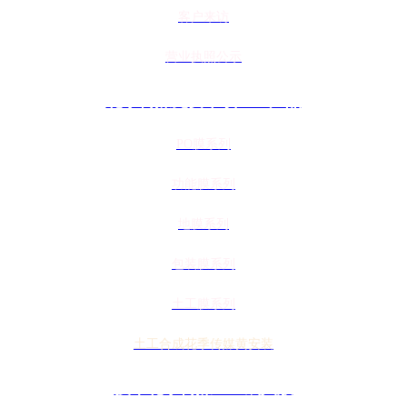
客户来访
营业执照公示
花季传媒免费下载APP产品
PO膜系列
功能膜系列
地膜系列
包装膜系列
土工膜系列
土工合成花季传媒黄安装
技术花季传媒APP成人版