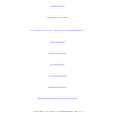
客户来访
营业执照公示
花季传媒免费下载APP产品
PO膜系列
功能膜系列
地膜系列
包装膜系列
土工膜系列
土工合成花季传媒黄安装
技术花季传媒APP成人版