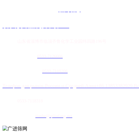
新闻动态
联系花季传媒免费下载APP
地址：
山东省淄博市临淄齐鲁化学工业园纬四路196号
农膜销售热线：
0
533-7126666
土工膜销售热线：
0533-7119206
Телефон для рынок России и Средней Азии+86 13853382929 В
传真：
0533-7118318
E-mail：
tianhe@qiliufang.net