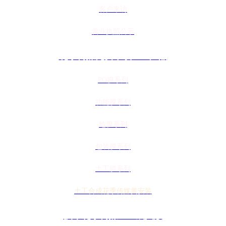
客户来访
营业执照公示
花季传媒免费下载APP产品
PO膜系列
功能膜系列
地膜系列
包装膜系列
土工膜系列
土工合成花季传媒黄安装
技术花季传媒APP成人版