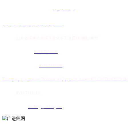
新闻动态
联系花季传媒免费下载APP
地址：
山东省淄博市临淄齐鲁化学工业园纬四路196号
农膜销售热线：
0
533-7126666
土工膜销售热线：
0533-7119206
Телефон для рынок России и Средней Азии+86 13853382929 В
传真：
0533-7118318
E-mail：
tianhe@qiliufang.net