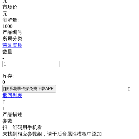
元
市场价
元
浏览量:
1000
产品编号
所属分类
荣誉资质
数量
-
+
库存:
0
联系花季传媒免费下载APP


返回列表

1
产品描述
参数
扫二维码用手机看
未找到相应参数组，请于后台属性模板中添加