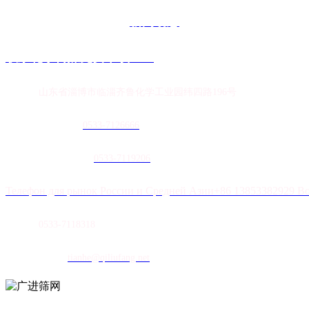
新闻动态
联系花季传媒免费下载APP
地址：
山东省淄博市临淄齐鲁化学工业园纬四路196号
农膜销售热线：
0
533-7126666
土工膜销售热线：
0533-7119206
Телефон для рынок России и Средней Азии+86 13853382929 В
传真：
0533-7118318
E-mail：
tianhe@qiliufang.net