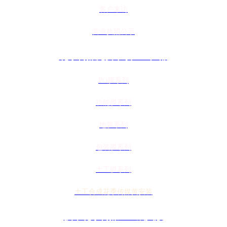
客户来访
营业执照公示
花季传媒免费下载APP产品
PO膜系列
功能膜系列
地膜系列
包装膜系列
土工膜系列
土工合成花季传媒黄安装
技术花季传媒APP成人版