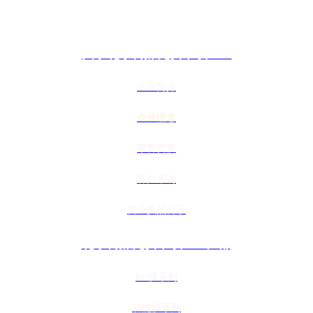
关于花季传媒免费下载APP
企业简介
企业理念
荣誉资质
客户来访
营业执照公示
花季传媒免费下载APP产品
PO膜系列
功能膜系列