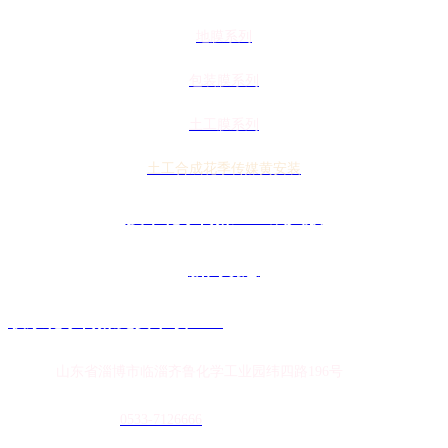
地膜系列
包装膜系列
土工膜系列
土工合成花季传媒黄安装
技术花季传媒APP成人版
新闻动态
联系花季传媒免费下载APP
地址：
山东省淄博市临淄齐鲁化学工业园纬四路196号
农膜销售热线：
0
533-7126666