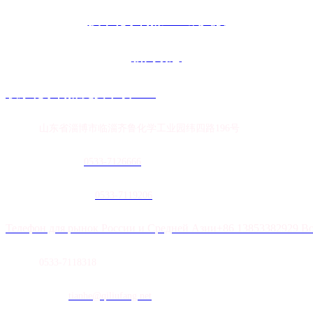
技术花季传媒APP成人版
新闻动态
联系花季传媒免费下载APP
地址：
山东省淄博市临淄齐鲁化学工业园纬四路196号
农膜销售热线：
0
533-7126666
土工膜销售热线：
0533-7119206
Телефон для рынок России и Средней Азии+86 13853382929 В
传真：
0533-7118318
E-mail：
tianhe@qiliufang.net