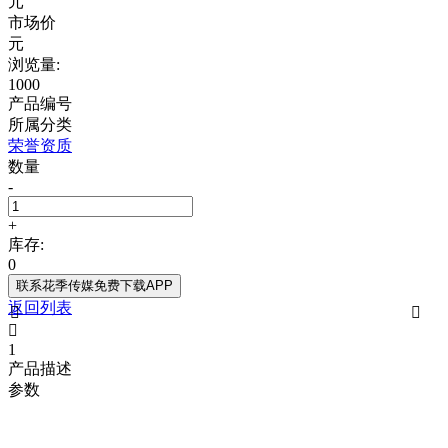
元
市场价
元
浏览量:
1000
产品编号
所属分类
荣誉资质
数量
-
+
库存:
0
联系花季传媒免费下载APP
返回列表



1
产品描述
参数